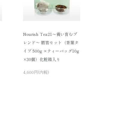
Nourish Tea21〜養い育むブ
×
レンド〜 贈答セット（茶葉タ
イプ 500g ×ティーバッグ10g
×30個）化粧箱入り
4,600円(内税)